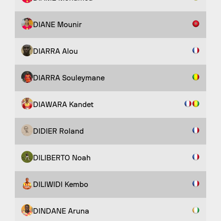
DIANE Mounir
DIARRA Alou
DIARRA Souleymane
DIAWARA Kandet
DIDIER Roland
DILIBERTO Noah
DILIWIDI Kembo
DINDANE Aruna