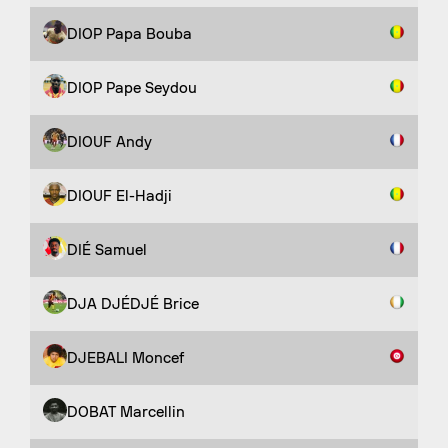
DIOP Papa Bouba
DIOP Pape Seydou
DIOUF Andy
DIOUF El-Hadji
DIÉ Samuel
DJA DJÉDJÉ Brice
DJEBALI Moncef
DOBAT Marcellin