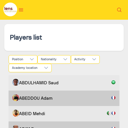
Players list
Position
Nationality
Activity
Academy location
ABDULHAMID Saud
ABEDDOU Adam
ABEID Mehdi