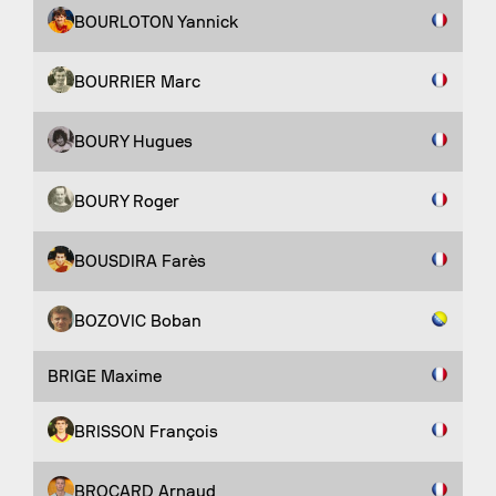
BOURLOTON Yannick
BOURRIER Marc
BOURY Hugues
BOURY Roger
BOUSDIRA Farès
BOZOVIC Boban
BRIGE Maxime
BRISSON François
BROCARD Arnaud