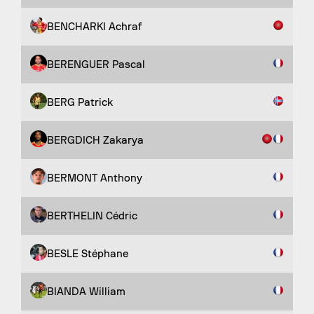
BENCHARKI Achraf
BERENGUER Pascal
BERG Patrick
BERGDICH Zakarya
BERMONT Anthony
BERTHELIN Cédric
BESLE Stéphane
BIANDA William