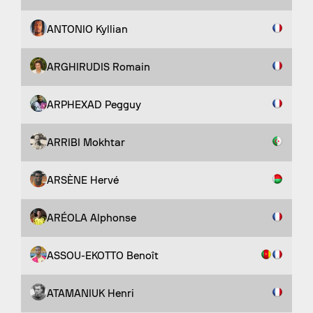
ANTONIO Kyllian
ARGHIRUDIS Romain
ARPHEXAD Pegguy
ARRIBI Mokhtar
ARSÈNE Hervé
ARÉOLA Alphonse
ASSOU-EKOTTO Benoît
ATAMANIUK Henri