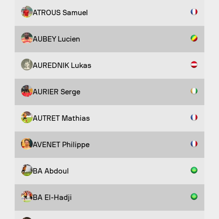
ATROUS Samuel
AUBEY Lucien
AUREDNIK Lukas
AURIER Serge
AUTRET Mathias
AVENET Philippe
BA Abdoul
BA El-Hadji