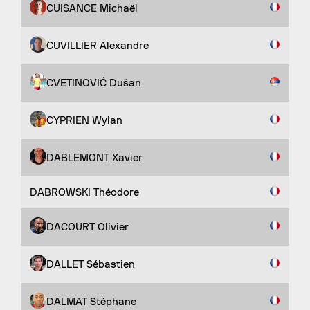
CUISANCE Michaël
CUVILLIER Alexandre
CVETINOVIĆ Dušan
CYPRIEN Wylan
DABLEMONT Xavier
DABROWSKI Théodore
DACOURT Olivier
DALLET Sébastien
DALMAT Stéphane