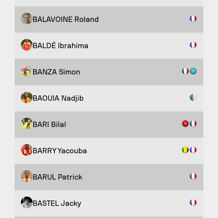
BALAVOINE Roland
BALDÉ Ibrahima
BANZA Simon
BAOUIA Nadjib
BARI Bilal
BARRY Yacouba
BARUL Patrick
BASTEL Jacky